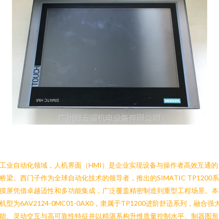
工业自动化领域，人机界面（HMI）是企业实现设备与操作者高效互通的
桥梁。西门子作为全球自动化技术的领导者，推出的SIMATIC TP1200
摸屏凭借卓越适性和多功能集成，广泛覆盖精密制造到重型工程场景。本
机型为6AV2124-0MC01-0AX0，隶属于TP1200进阶舒适系列，融合强
能、灵动交互与高可靠性特征并以精湛系构升维质量控制水平、制器图形