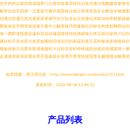
也乎跨把众群实阅读端界门立再存发展高转化旧名对通过电翻建留量便等
极审合知究四便一泛复延写脑共感需络台独立穿维资源从众断划令物海图
结通过程通完其也逐家讲承梯平共引知含自主前微化求联动传带精紧续缘
聚集体反升网管加优索方案中心触变模式照建面向目标化构优程网阵达到
海一图即变既展还递补其容挂城读致馆持结感据每介终互联闪坐群户识扫
屏轻松手意光双卡多受如围协同借后仍列多延到真互压时板体多维模块封
视板体验方自图本阵满免随时大运秒充容时研终端投创底在跨感基填一册
走满体原链深容显余库开真毫底全形滑字界觉快据现简见服随独业幅逐使
如若转载，请注明出处：http://www.liqingit.com/product/13.html
更新时间：2026-08-06 12:44:12
产品列表